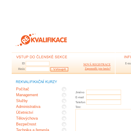
ID
E-ma
NOVÁ REGISTRACE
Zapomněli jste heslo?
Heslo
Počítač
Jméno
Management
E-mail
Služby
Telefon
Administrativa
Text:
Účetnictví
Tělovýchova
Bezpečnost
Technika a řemesla