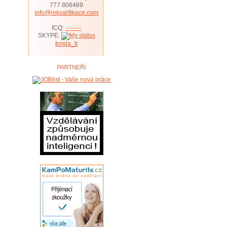
777 806469
info@rekvalifikace.com
ICQ:
--------
SKYPE:
tonda_tr